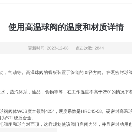
使用高温球阀的温度和材质详情
更新时间: 2023-12-08 点击次数: 2844
动，气动等。高温球阀的蝶板装置于管道的直径方向。在硬密封球
暖水，蒸汽体系，油品，食物等等，在工作温度不高于250°的情况下
球阀阀体WCB度本领到425°，硬度系数是HRC45-58。硬密封
资料为STL硬质合金。
把阀座和球向对面顶，这样规划使该阀门启闭力轻，并且密封功用