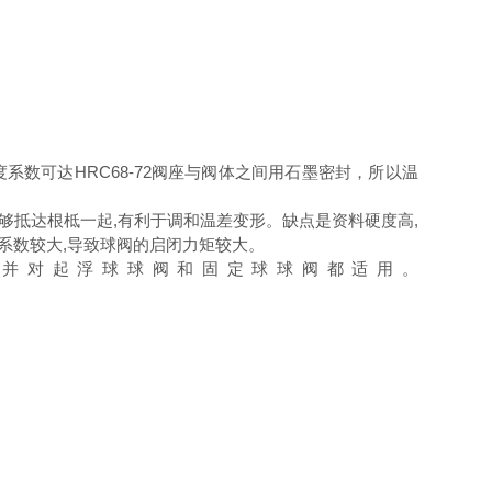
数可达HRC68-72阀座与阀体之间用石墨密封，所以温
够抵达根柢一起,有利于调和温差变形。缺点是资料硬度高,
系数较大,导致球阀的启闭力矩较大。
,并对起浮球球阀和固定球球阀都适用。