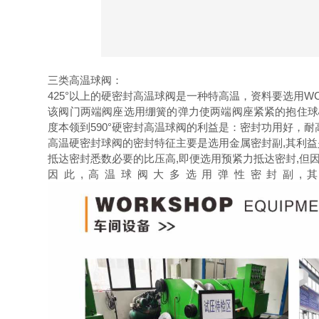
三类高温球阀：
425°以上的硬密封高温球阀是一种特高温，资料要选用WC
该阀门两端阀座选用绷簧的弹力使两端阀座紧紧的抱住球心
度本领到590°硬密封高温球阀的利益是：密封功用好，
高温硬密封球阀的密封特征主要是选用金属密封副,其利益
抵达密封悉数必要的比压高,即便选用预紧力抵达密封,但
因此,高温球阀大多选用弹性密封副,