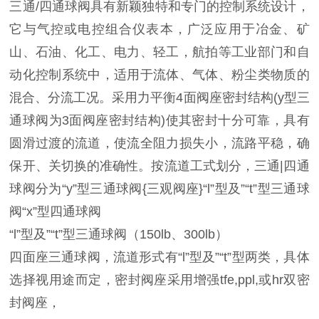
三通/四通球阀具有新颖独特和专门的控制系统设计，
它与气控或电控组合仪表本，广泛应用于冶金、矿
山、石油、化工、电力、轻工，航拍等工业部门和自
动化控制系统中，适用于流体、气体、粉尘类物质的
混合、分流工况。采用力平衡4面阀座密封结构(y型三
通球阀为3面阀座密封结构)使其密封十分可靠，具有
圆滑过渡的流道，使流全阻力损失小，流路平稳，确
保开、关切换的准确性。按流道工式划分，三通|四通
球阀分为“y”型三通球阀{三观阀座}“l”型及”“t”型三通球
阀“x”型四通球阀
“l”型及”“t”型三通球阀（150lb、300lb）
四面座三通球阀，流道形式有“l”型及”“t”型两类，具体
选择视用途而定，密封阀座采用增强tfe,ppl,或hr双密
封阀座，