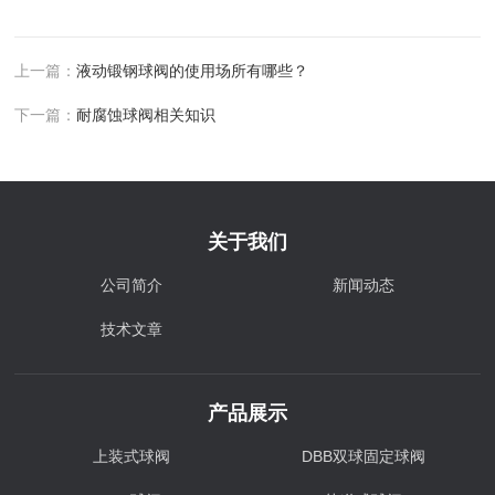
上一篇：
液动锻钢球阀的使用场所有哪些？
下一篇：
耐腐蚀球阀相关知识
关于我们
公司简介
新闻动态
技术文章
产品展示
上装式球阀
DBB双球固定球阀