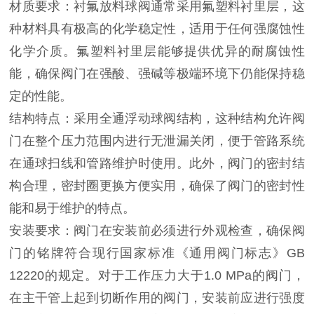
材质要求：衬氟放料球阀通常采用氟塑料衬里层，这
种材料具有极高的化学稳定性，适用于任何强腐蚀性
化学介质。氟塑料衬里层能够提供优异的耐腐蚀性
能，确保阀门在强酸、强碱等极端环境下仍能保持稳
定的性能。
结构特点：采用全通浮动球阀结构，这种结构允许阀
门在整个压力范围内进行无泄漏关闭，便于管路系统
在通球扫线和管路维护时使用。此外，阀门的密封结
构合理，密封圈更换方便实用，确保了阀门的密封性
能和易于维护的特点。
安装要求：阀门在安装前必须进行外观检查，确保阀
门的铭牌符合现行国家标准《通用阀门标志》GB
12220的规定。对于工作压力大于1.0 MPa的阀门，
在主干管上起到切断作用的阀门，安装前应进行强度