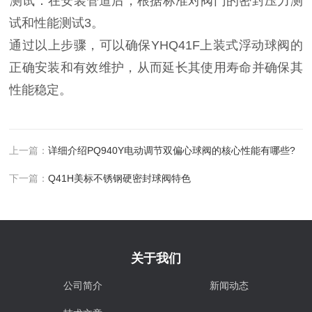
‌测试‌：在安装管道后，根据标准对阀门的密封压力测
试和性能测试‌3。
通过以上步骤，可以确保YHQ41F上装式浮动球阀的
正确安装和有效维护，从而延长其使用寿命并确保其
性能稳定。
上一篇：
详细介绍PQ940Y电动调节双偏心球阀的核心性能有哪些?
下一篇：
Q41H美标不锈钢硬密封球阀特色
关于我们
公司简介
新闻动态