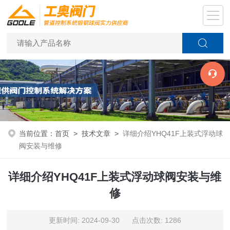
当前位置：
首页
>
技术文章
>
详细介绍YHQ41F上装式浮动球
阀安装与维修
详细介绍YHQ41F上装式浮动球阀安装与维
修
更新时间: 2024-09-30 点击次数: 1286