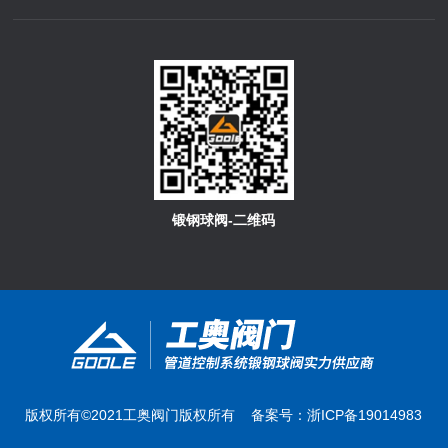
锻钢球阀-二维码
版权所有©2021工奥阀门版权所有 备案号：
浙ICP备19014983