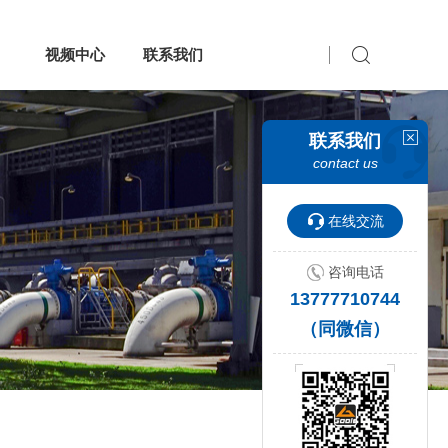
视频中心
联系我们
联系我们
contact us
在线交流
咨询电话
13777710744
（同微信）