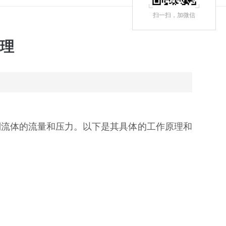
扫一扫，
加微信
理
制流体的流量和压力。以下是其具体的工作原理和