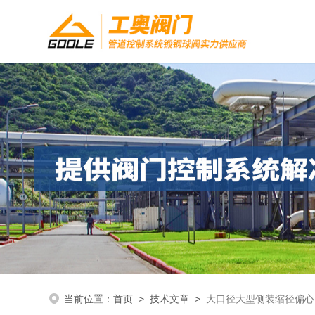
当前位置：
首页
>
技术文章
>
大口径大型侧装缩径偏心