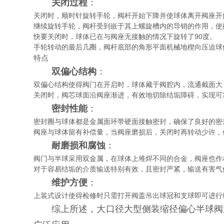
关闭过程
：
关闭时，顺时针旋转手轮，阀杆开始下降并使球体离开阀座开
继续旋转手轮，阀杆受到嵌于其上螺旋槽内的导销的作用，使
快要关闭时，球体已在与阀座无接触的情况下旋转了90度。
手轮转动的最后几圈，阀杆底部的角形平面机械地楔向压迫球
特点
双偏心结构
：
双偏心结构使得阀门在开启时，球体藏于阀腔内，流通截面大
关闭时，阀芯球面沿阀座渐进，有效地切除结垢障碍，实现可
密封性能
：
密封圈与球体都是金属面环带硬面接触密封，确保了良好的密
阀座与球体留有补偿量，当阀座磨损后，关闭时再转动少许，
耐磨损和腐蚀
：
阀门与半球采用双金属，在球体上堆焊不同的合金，阀座也作
对于容易结垢的介质输送特别有效，且密封严紧，输送有害气
维护方便
：
上装式设计使得检修时只需打开阀盖吊出球冠和支球即可进行
综上所述，大口径大型侧装缩径偏心半球阀