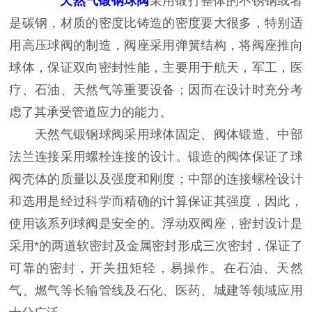
天然气锻钢球阀
采用锻打整体的不锈钢或者
是碳钢，材质的密度比铸造的密度要大很多，特别适
用高压球阀的制造，阀座采用弹簧结构，将阀座推向
球体，保证双向密封性能，主要用于航天，军工，医
疗、石油、天然气等重要设备；因而在设计时充分考
虑了其承受管道应力的能力。
天然气锻钢球阀采用球体固定、阀体锻造、中部
法兰连接采用螺栓连接的设计。锻造的阀体保证了球
阀壳体的质量以及强度和刚度；中部的连接螺栓设计
和选用是经过科学而精确的计算保证其强度，因此，
使用该系列球阀是安全的。浮动双阀座，密封设计是
采用*的两道软密封及金属密封形成三次密封，保证了
可靠的密封，开关扭矩轻，易操作。在石油、天然
气、燃气等长输管线及石化、医药、城建等领域应用