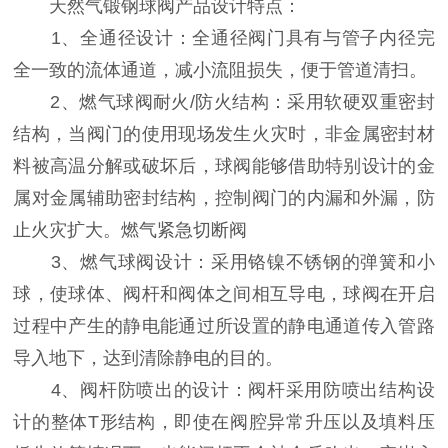
天然气锻钢球阀产品设计特点：
1、全通径设计：全通径阀门具有与管子内径完
全一致的流体通道，减小流阻损失，便于管道清扫。
2、燃气球阀耐火/防火结构：采用软硬双重密封
结构，当阀门的使用现场发生火灾时，非金属密封材
料被高温分解或破坏后，球阀能够借助特别设计的金
属对金属辅助密封结构，控制阀门的内漏和外漏，防
止火灾扩大。燃气紧急切断阀
3、燃气球阀设计：采用铬镍不锈钢的弹簧和小
球，使球体、阀杆和阀体之间相互导电，球阀在开启
过程中产生的静电能通过所设置的静电通道传入管路
导入地下，达到清除静电的目的。
4、阀杆防喷出的设计：阀杆采用防喷出结构设
计的整体T形结构，即使在阀腔异常升压以及填料压