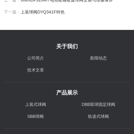
上一篇：
GWXDF9204H 电动硬碰硬旋球阀安装与维修保养
下一篇：
上装球阀DYQ341F特色
关于我们
公司简介
新闻动态
技术文章
产品展示
上装式球阀
DBB双球固定球阀
SBB球阀
轨道式球阀