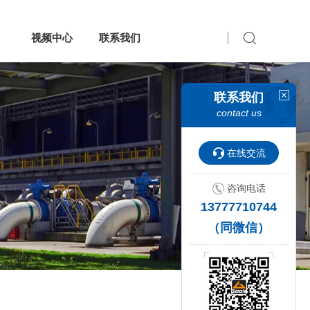
视频中心
联系我们
联系我们
contact us
在线交流
咨询电话
13777710744
（同微信）