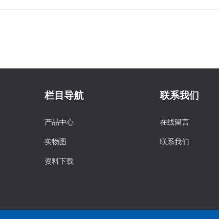
栏目导航
联系我们
产品中心
在线留言
实物图
联系我们
资料下载