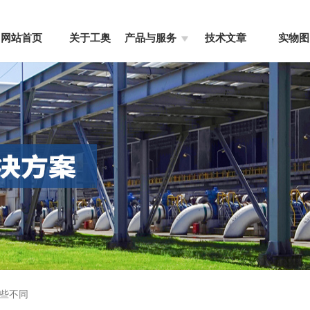
网站首页
关于工奥
产品与服务
技术文章
实物图
些不同