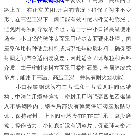
小口径锻钢球阀
主要设计于高温，高压的管
路上面。在正常关闭,开启的情况下确保了阀体不变
形，在高温工况下，阀门能有效补偿内件受热膨胀，
避免因高浊而导致的卡阻，适合于中小口径高温使用
场合。小口径的球体表面采用特殊表面硬化处理，阀
座整体用特种硬质材料或局部堆焊硬质材料，确保密
封圈之间有合适的硬度差，因此适合固体颗粒和磨料
介质。由于密封填料方面采用柔性石墨，金属缠绕式
垫片，能用于高温、高压工况，并具有耐火烧功能。
小口径锻钢球阀有二片式和三片式两种阀体结
构，中法兰用螺栓连接，密封采用增强聚四氟乙烯镶
入不锈钢圈内，钢圈后部没有弹簧保证阀座紧贴球
体，保持密封。上下阀杆均没有PTFE轴承，减少磨
擦，操作省力，小轴底部没有调整片，保证球与密封