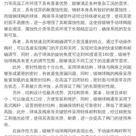
力等高温工作环境下具有显著优势，能够满足各种复杂工况的需求。
其次，具有优异的耐腐蚀性能。钢材本身具有较好的耐腐蚀性，
而锻钢球阀的球体、阀座等关键部件还经过特殊硬化处理，使得其密
封面不易擦伤，进一步增强了其耐腐蚀性能。这使得锻钢手动球阀能
够在潮湿、腐蚀性介质等恶劣环境下长期稳定运行，确保系统的安全
和可靠。
再者，具有快速启闭和精确调节介质流量的特点。通过手动操作
阀杆，可以迅速实现阀门的开启和关闭，实现对流体的快速切断和精
确调节。同时，由于球体的旋转角度可达到90度甚至180度，锻钢手
动球阀具有更大的调节范围，能够满足不同工况下的流量调节需求。
此外，密封性能也十分出色。采用球体结构，球体与阀座之间能
够形成紧密的密封，有效避免泄漏问题。同时，锻钢球阀的阀座采用
板簧加载的金属密封结构，在高温下启闭轻松，密封面与球面常在闭
合状态，不易被介质冲蚀，从而保证了阀门的长期密封性能。
另外，结构设计也极具优势。其结构简单、紧凑，轻便且体积
小，可以做成大口径，方便安装和维护。同时，锻钢球阀通常采用下
装式阀杆，设置倒密封结构，能确保填料处可靠密封，降低了泄漏的
风险。此外，球体及阀座等关键部件采用特殊材料制造，经过精密加
工和抛光处理，使得其表面光滑、耐磨，进一步提高了阀门的使用寿
命。
在操作性方面，锻钢手动球阀同样表现出色。手动操作阀杆即可