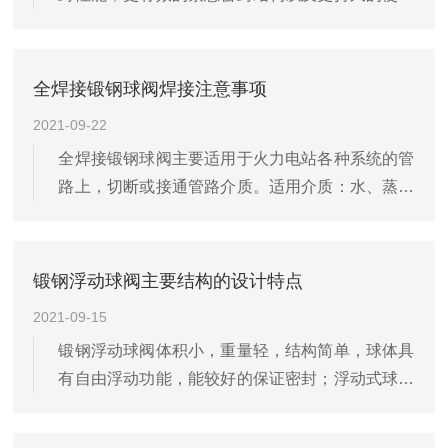
寿命。将阀座密封制成双活塞效应的结构，其密封
性能相当于四台同等普通球阀（上游密封）的密封
性能，特别是在关键设备，密封要求严格的工况，
全焊接锻钢球阀焊接注意事项
其密封效果尤为突出。
2021-09-22
全焊接锻钢球阀主要适用于火力电站各种系统的管
路上，切断或接通管路介质。适用介质：水、蒸气
等非腐蚀性介质。锻钢阀门与其他阀门产品相比的
特点是高温高压，独特的自密封设计，压力越高，
密封越可靠。由于性能技术特性、工况的特殊使产
锻钢浮动球阀主要结构的设计特点
品也形成了其他产品所替代不了的特点。
2021-09-15
锻钢浮动球阀体积小，重量轻，结构简单，球体具
有自由浮动功能，能较好的保证密封；浮动式球阀
是用带有圆形通孔的球体作为启闭件，在阀杆驱动
下球体围绕阀杆中心作0~90度旋转，完成启闭功