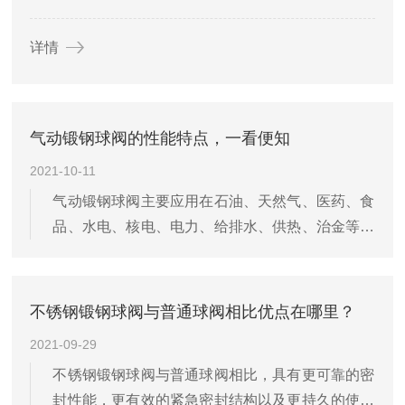
详情
气动锻钢球阀的性能特点，一看便知
2021-10-11
气动锻钢球阀主要应用在石油、天然气、医药、食
品、水电、核电、电力、给排水、供热、治金等行
业中得到广泛的使用，是国防建设至关重要的机械
产品。电动球阀主要是因为电动球阀功能强、流通
能力大、轻便宜人、体积小、性翰可靠、可远程控
不锈钢锻钢球阀与普通球阀相比优点在哪里？
制等多种原因，电动球阀不仅是节流、切断、通
2021-09-29
断、截止、转流的好产品，还可以调节流量。
不锈钢锻钢球阀与普通球阀相比，具有更可靠的密
封性能，更有效的紧急密封结构以及更持久的使用