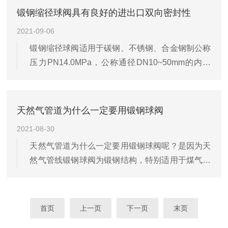
能；具有结构紧凑开关迅速的特点，转动90度，即
锻钢缩径球阀具有良好的进出口双向密封性
可关闭阀门，切断管路介质；球体通道直径与管路
2021-09-06
直径相同，流阻小，流通能力大；阀杆为下装式，
锻钢缩径球阀适用于碳钢、不锈钢、合金钢制公称
杜绝了阀杆穿出的事故发生，保证了使用安全。
压力PN14.0MPa，公称通径DN10~50mm的内螺
纹、承插焊以及对焊连接的闸阀、截止阀、节流
阀、升降式止回阀；也适用于公称压力PN2.5，
4.0，10.0，25.0MPa，公称通径DN10~50mm的内
天然气管道为什么一定要用锻钢球阀
螺纹、承插焊、对焊以及法兰连接的闸阀、截止
2021-08-30
阀、节流阀、升降式止回阀。
天然气管道为什么一定要用锻钢球阀呢？是因为天
然气管线锻钢球阀为锻钢结构，特别适用于煤气、
净化天然气、酸性天然气、水、煤浆及油品等介质
的工况，适用于Class150~Class1500，工作温
度-28~300的石油、化工、火力电站等各种工况的
首页
上一页
下一页
末页
管路上，起切断或接通介质的作用。