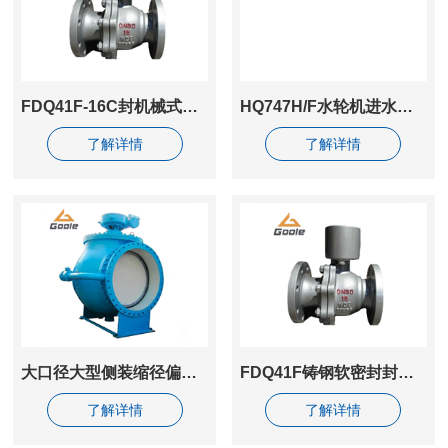
FDQ41F-16C封机械式防盗锁闭球阀
HQ747H/F水轮机进水重锤式液控球阀
了解详情
了解详情
大口径大型侧装缩径偏心半球阀
FDQ41F铸钢软密封封防盗锁闭球阀
了解详情
了解详情