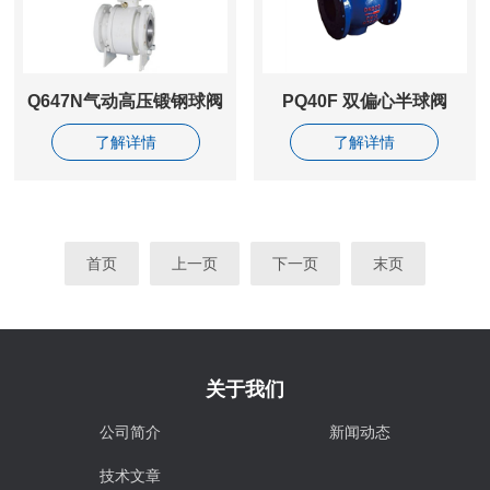
Q647N气动高压锻钢球阀
PQ40F 双偏心半球阀
了解详情
了解详情
首页
上一页
下一页
末页
关于我们
公司简介
新闻动态
技术文章