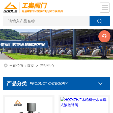
当前位置：
首页
>
产品中心
产品分类
PRODUCT CATEGORY