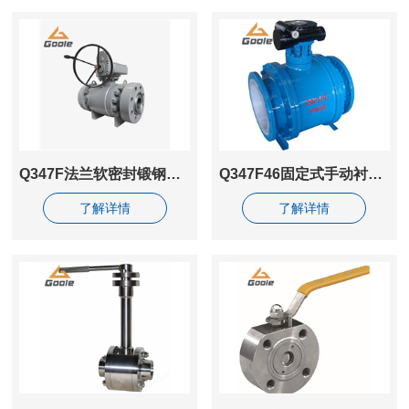
Q347F法兰软密封锻钢球阀
Q347F46固定式手动衬氟球阀
了解详情
了解详情