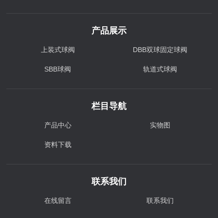
产品展示
上装式球阀
DBB双球固定球阀
SBB球阀
轨道式球阀
栏目导航
产品中心
实物图
资料下载
联系我们
在线留言
联系我们