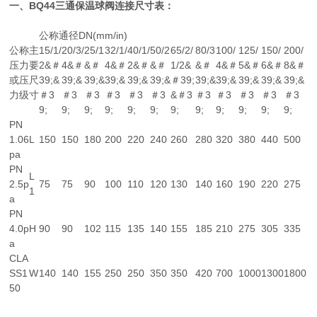
一、BQ44三通保温球阀连接尺寸表：
公称通径DN(mm/in)
公称
主
15/1/
20/3/
25/1
32/1/
40/1/
50/2
65/2/
80/3
100/
125/
150/
200/
压力
要
2&＃
4&＃
&＃
4&＃
2&＃
&＃
1/2&
&＃
4&＃
5&＃
6&＃
8&＃
或压
尺
39;&
39;&
39;&
39;&
39;&
39;&
＃39;
39;&
39;&
39;&
39;&
39;&
力级
寸
＃3
＃3
＃3
＃3
＃3
＃3
&＃3
＃3
＃3
＃3
＃3
＃3
9;
9;
9;
9;
9;
9;
9;
9;
9;
9;
9;
9;
PN
1.06
L
150
150
180
200
220
240
260
280
320
380
440
500
pa
PN
L
2.5p
75
75
90
100
110
120
130
140
160
190
220
275
1
a
PN
4.0p
H
90
90
102
115
135
140
155
185
210
275
305
335
a
CLA
SS1
W
140
140
155
250
250
350
350
420
700
1000
1300
1800
50