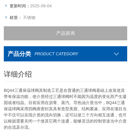
更新时间：
2025-09-04
材质：
不锈钢
产品咨询
资料下载
产品分类
PRODUCT CATEGORY
联系我们
详细介绍
BQ44三通保温球阀其制造工艺是在普通的三通球阀基础上改装使其
带有保温功能，使介质经过三通球阀时不能因为温度的变化而产生凝
固或者结晶。目前应用在沥青、蒸汽、导热油介质当中，BQ44三通
保温球阀采用四阀座密封其具有造型美观、结构紧凑、应用在项目当
中不仅可以实现介质的流向切换，还可以使三个方向相互连通，也可
以根据需要关闭一个使其它两个连通，能够灵活的控制管道当中介质
的合流及分流。