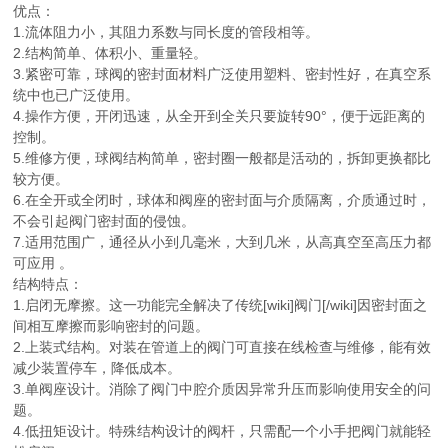
优点：
1.流体阻力小，其阻力系数与同长度的管段相等。
2.结构简单、体积小、重量轻。
3.紧密可靠，球阀的密封面材料广泛使用塑料、密封性好，在真空系
统中也已广泛使用。
4.操作方便，开闭迅速，从全开到全关只要旋转90°，便于远距离的
控制。
5.维修方便，球阀结构简单，密封圈一般都是活动的，拆卸更换都比
较方便。
6.在全开或全闭时，球体和阀座的密封面与介质隔离，介质通过时，
不会引起阀门密封面的侵蚀。
7.适用范围广，通径从小到几毫米，大到几米，从高真空至高压力都
可应用 。
结构特点：
1.启闭无摩擦。这一功能完全解决了传统[wiki]阀门[/wiki]因密封面之
间相互摩擦而影响密封的问题。
2.上装式结构。对装在管道上的阀门可直接在线检查与维修，能有效
减少装置停车，降低成本。
3.单阀座设计。消除了阀门中腔介质因异常升压而影响使用安全的问
题。
4.低扭矩设计。特殊结构设计的阀杆，只需配一个小手把阀门就能轻