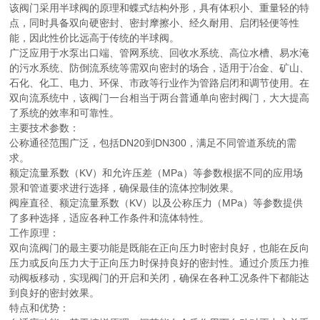
该阀门采用半球阀的原理和蝶式结构外形，具有体积小、重量轻的特
点，同时具备双向硬密封、密封摩擦小、经久耐用、启闭轻便等性
能，因此性价比远高于传统的半球阀。
广泛应用于水泵出口端、管网系统、回收水系统、高位水槽、易水淹
的污水系统、防倒流系统等需双向密封的场合，适用于冶金、矿山、
石化、化工、电力、环保、市政等行业作为管路启闭和调节使用。在
双向流系统中，该阀门一台相当于两台普通单向密封阀门，大大提高
了系统的效率和可靠性。
‌主要技术参数‌：
公称通径范围广泛，包括DN20到DN300，满足不同管道系统的需
求。
额定流量系数（KV）和允许压差（MPa）等参数根据不同的应用场
景和管道要求进行选择，确保最佳的流体控制效果。
阀座直径、额定流量系数（KV）以及公称压力（MPa）等参数提供
了多种选择，适应各种工作条件和流体特性。
‌工作原理‌：
双向流阀门的最主要功能是既能在正向压力时密封良好，也能在反向
压力或反向压力大于正向压力时保持良好的密封性。通过介质压力推
动阀板移动，实现阀门的开启和关闭，确保在各种工况条件下都能达
到良好的密封效果。
‌特点和优势‌：