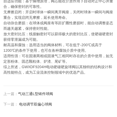
自适应功能：基于熵增原理，阀芯能在介质作用下自动对正中心并重
合，确保密封的可靠性。
无摩擦启闭：开启时球体一瞬间离开阀座，关闭时球体一瞬间与阀座
重合，实现启闭无摩擦，延长使用寿命。
自动弥合磨损：在球体或阀座有等距扩圈性磨损时，能自动调整姿态
而越关越紧，保持密封性能。
放大密封比压：线接触密封可以获得极大的密封比压，使硬碰硬密封
获得零泄漏成为可能。
耐高温和腐蚀：选用适当的阀体材料，可在低于-200℃或高于
1200℃的条件下使用，也可在各种腐蚀介质中使用。
适用性强：可在固液两相或固液气三相同时存在的介质中使用，如无
定形粉体、固态颗粒体、炉渣、尾矿等。
综上所述，GWXDF9204H电动硬碰硬旋球阀以其独特的结构设计和
高性能特点，成为工业流体控制领域中的优选产品‌。
上一篇：
气动三通L型铸件球阀
下一篇：
电动调节双偏心球阀