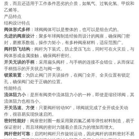
质，而且还适用于工作条件恶劣的介质，如氧气、过氧化氢、甲烷和
乙烯等。
产品特点
结构设计特点
阀体形式多样
：球阀阀体可以是整体的，也可以是组合式的。
先进的阀座设计
：聚多年球阀制造经验而设计的阀座，确保阀门密
封，磨擦系数低，操作力矩小，有多种阀座材料，适应范围广。
阀杆防飞结构
：阀杆为下装式，防止受压飞出，同时可在火灾后，与
阀体形成金属接触，确保阀杆密封。
开关无误的手柄
：采用扁头阀杆，与手柄的连接不会错位，从而保证
手柄指示的开关状态与阀一致。
锁紧装置
：为防止阀门开关误操作，在阀门全开、全关位置有锁定
孔，确保阀门处于正确的位置。
性能特点
流体阻力小
：是所有阀类中流体阻力小的一种，即使是缩径球阀，其
流体阻力也相当小。
开关迅速、方便
：只要阀杆转动90°，球阀就完成了全开或全关动
作，很容易实现快速启闭。
密封性能好
：阀座密封圈一般采用聚四氟乙烯等弹性材料制造，易于
保证密封，而且球阀的密封力随着介质压力的增加而增大。
阀杆密封可靠
：启闭时阀杆只作旋转运动，因此阀杆的填料密封不易