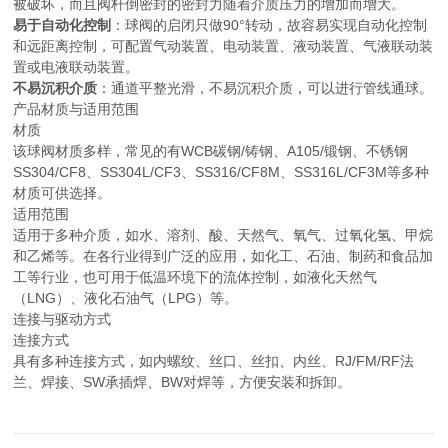
被破坏，而且阀杆倒密封的密封力随着介质压力的增加而增大。
易于自动化控制
：球阀的启闭只做90°转动，故容易实现自动化控制
和远距离控制，可配置气动装置、电动装置、液动装置、气液联动装
置或电液联动装置。
不易沉积介质
：通道平整光滑，不易沉积介质，可以进行管线通球。
产品材质与适用范围
材质
该球阀材质多样，常见的有WCB碳钢/铸钢、A105/锻钢、不锈钢
SS304/CF8、SS304L/CF3、SS316/CF8M、SS316L/CF3M等多种
材质可供选择。
适用范围
适用于多种介质，如水、溶剂、酸、天然气、氧气、过氧化氢、甲烷
和乙烯等。在各行业得到广泛的应用，如化工、石油、制药和食品加
工等行业，也可用于低温环境下的流体控制，如液化天然气
（LNG）、液化石油气（LPG）等。
连接与驱动方式
连接方式
具有多种连接方式，如内螺纹、丝口、丝扣、内丝、RJ/FM/RF法
兰、焊接、SW承插焊、BW对焊等，方便安装和拆卸。