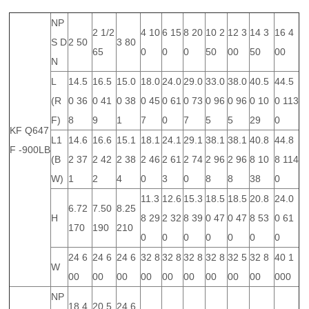
NP
2 1/2
4 10
6 15
8 20
10 2
12 3
14 3
16 4
S D
2 50
3 80
65
0
0
0
50
00
50
00
N
L
14.5
16.5
15.0
18.0
24.0
29.0
33.0
38.0
40.5
44.5
(R
0 36
0 41
0 38
0 45
0 61
0 73
0 96
0 96
0 10
0 113
F)
8
9
1
7
0
7
5
5
29
0
KF Q647
L1
14.6
16.6
15.1
18.1
24.1
29.1
38.1
38.1
40.8
44.8
F -900LB
(B
2 37
2 42
2 38
2 46
2 61
2 74
2 96
2 96
8 10
8 114
W)
1
2
4
0
3
0
8
8
38
0
11.3
12.6
15.3
18.5
18.5
20.8
24.0
6.72
7.50
8.25
H
8 29
2 32
8 39
0 47
0 47
8 53
0 61
170
190
210
0
0
0
0
0
0
0
24 6
24 6
24 6
32 8
32 8
32 8
32 8
32 5
32 8
40 1
W
00
00
00
00
00
00
00
00
00
000
NP
18 4
20 5
24 6