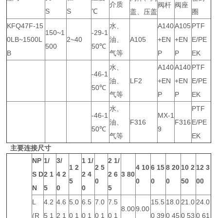
介质
阀杆
阀座
S
S
℃
盖、压盖
圈
KFQ47F-15
水、
A140
A105
PTF
150~1
-29-1
0LB~1500L
2~40
油、
A105
+EN
+EN
E/PE
500
50℃
B
气等
P
P
EK
水、
A140
A140
PTF
-46-1
油、
LF2
+EN
+EN
E/PE
50℃
气等
P
P
EK
水、
PTF
-46-1
MX-1
油、
F316
F316
E/PE
50℃
9
气等
EK
主要连接尺寸
NP
1/
3/
1 1/
2 1/
1
2
2
5
4
10
6
15
8
20
10
2
12
3
S
D
2
1
4
2
2
4
2
6
3
80
5
0
0
0
0
50
00
N
5
0
0
5
L
4.2
4.6
5.0
6.5
7.0
7.5
15.5
18.0
21.0
24.0
8.00
9.00
(R
5 1
2 1
0 1
0 1
0 1
0 1
0 39
0 45
0 53
0 61