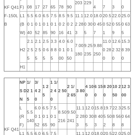
203
229
F)
08
17
27
65
78
90
4
7
3
0
KF Q41
F-150L
L1
5.5
6.0
6.5
7.5
8.5
9.5
11.1
12.0
18.0
20.5
22.0
25.0
B
(B
0 1
0 1
0 1
0 1
0 2
0 2
2 28
0 30
0 45
0 52
0 55
0 63
W)
40
52
85
90
16
41
3
5
7
1
9
5
2.1
2.1
2.5
3.3
4.0
6.0
11.0
12.6
15.3
7.00
9.25
9.88
H2
2 5
2 5
0 6
8 8
0 1
0 1
0 28
2 32
8 39
180
235
250
5
5
5
5
00
50
0
0
0
H1
NP
1/
3/
1 1/
1
2
2 1/
4
10
6
15
8
20
10
2
12
3
S
D
2
1
4
2
2
4
2
50
3
80
5
2
65
0
0
0
50
00
N
5
0
0
L
6.0
6.5
7.5
11.1
12.0
15.8
19.7
22.3
25.5
5.5
8.50
9.50
(R
0 1
0 1
0 1
2 28
0 30
8 40
5 50
8 56
0 64
140
216
241
F)
52
65
90
3
5
3
2
8
8
KF Q41
L1
5.5
6.0
6.5
7.5
11.1
12.0
18.0
20.5
22.0
25.0