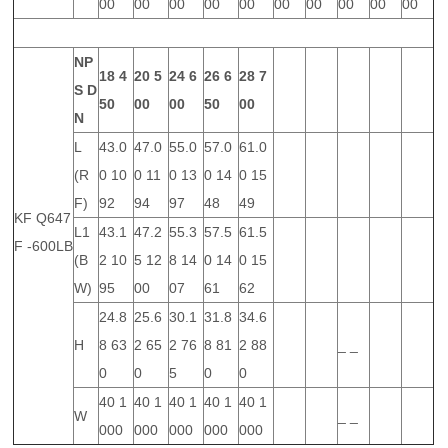
00
00
00
00
00
00
00
00
00
00
NP
18
4
20
5
24
6
26
6
28
7
S
D
50
00
00
50
00
N
L
43.0
47.0
55.0
57.0
61.0
(R
0 10
0 11
0 13
0 14
0 15
F)
92
94
97
48
49
KF Q647
L1
43.1
47.2
55.3
57.5
61.5
F -600LB
(B
2 10
5 12
8 14
0 14
0 15
W)
95
00
07
61
62
24.8
25.6
30.1
31.8
34.6
H
8 63
2 65
2 76
8 81
2 88
_ _
0
0
5
0
0
40 1
40 1
40 1
40 1
40 1
W
_ _
000
000
000
000
000