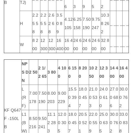
B
TJ)
6
3
9
5
2
2.2
2.2
2.6
3.5
10.3
4.12
6.25
7.50
9.75
H
5 5
5 5
2 6
0 8
8 26
_ _
_ _
_ _
105
158
190
247
8
8
8
9
2
8 2
12
12
16
16 4
24 6
24 6
24 6
32 8
W
_ _
_ _
_ _
00
300
300
400
00
00
00
00
00
NP
2 1/
4
10
6
15
8
20
10
2
12
3
14
4
16
4
S
D
2
50
3
80
2
65
0
0
0
50
00
00
00
N
L
15.5
18.0
21.0
24.0
27.0
30.0
7.00
7.50
8.00
9.00
(R
0 39
0 45
0 53
0 61
0 68
0 76
178
190
203
229
F)
4
7
3
0
6
2
KF Q647
L1
11.1
12.0
18.0
20.5
22.0
25.0
30.0
33.0
F -150L
8.50
9.50
(B
2 28
0 30
0 45
0 52
0 55
0 63
0 76
0 83
B
216
241
W)
3
5
7
1
9
5
2
8