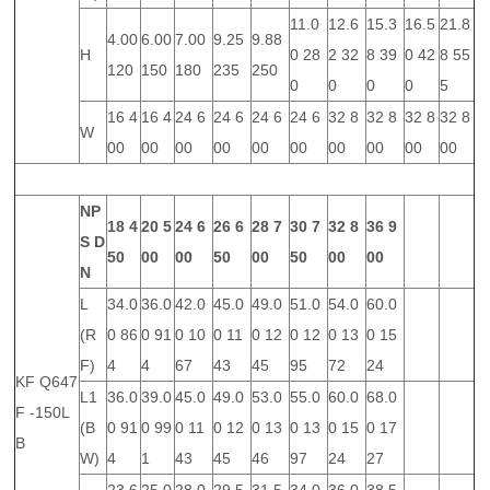
11.0
12.6
15.3
16.5
21.8
4.00
6.00
7.00
9.25
9.88
H
0 28
2 32
8 39
0 42
8 55
120
150
180
235
250
0
0
0
0
5
16 4
16 4
24 6
24 6
24 6
24 6
32 8
32 8
32 8
32 8
W
00
00
00
00
00
00
00
00
00
00
NP
18
4
20
5
24
6
26
6
28
7
30
7
32
8
36
9
S
D
50
00
00
50
00
50
00
00
N
L
34.0
36.0
42.0
45.0
49.0
51.0
54.0
60.0
(R
0 86
0 91
0 10
0 11
0 12
0 12
0 13
0 15
F)
4
4
67
43
45
95
72
24
KF Q647
L1
36.0
39.0
45.0
49.0
53.0
55.0
60.0
68.0
F -150L
(B
0 91
0 99
0 11
0 12
0 13
0 13
0 15
0 17
B
W)
4
1
43
45
46
97
24
27