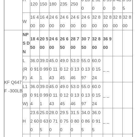
120
150
180
235
250
0
0
0
0
5
16 4
16 4
24 6
24 6
24 6
24 6
32 8
32 8
32 8
32 8
W
00
00
00
00
00
00
00
00
00
00
NP
18
4
20
5
24
6
26
6
28
7
30
7
32
8
36
9
S
D
50
00
00
50
00
50
00
00
N
L
36.0
39.0
45.0
49.0
53.0
55.0
60.0
(R
0 91
0 99
0 11
0 12
0 13
0 13
0 15
_ _
F)
4
1
43
45
46
97
24
KF Q647
L1
36.0
39.0
45.0
49.0
53.0
55.0
60.0
F -300LB
(B
0 91
0 99
0 11
0 12
0 13
0 13
0 15
_ _
W)
4
1
43
45
46
97
24
23.6
25.0
28.0
29.5
31.5
34.0
36.0
H
2 60
0 63
0 71
0 75
0 80
0 86
0 91
_ _
0
5
0
0
0
5
5