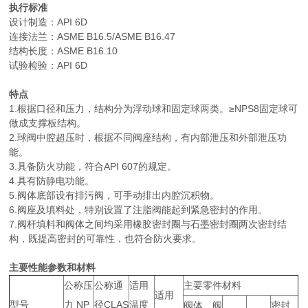
执行标准
设计制造：API 6D
连接法兰：ASME B16.5/ASME B16.47
结构长度：ASME B16.10
试验检验：API 6D
特点
1.根据口径和压力，结构分为浮动球和固定球两类。≥NPS8固定球可
做成支撑板结构。
2.球阀中腔超压时，根据不同阀座结构，有内部泄压和外部泄压功
能。
3.具备防火功能，符合API 607的规定。
4.具有防静电功能。
5.阀体底部设有排污阀，可手动排出内腔沉积物。
6.阀座及填料处，特别设置了注脂阀能起到紧急密封的作用。
7.阀杆填料和阀体之间均采用橡胶密封圈与石墨密封圈两次密封结
构，既提高密封的可靠性，也符合防火要求。
主要性能参数和材料
公称压
公称通
适用
主要零件材料
适用
型号
力 NP
径CLAS
温度
阀体、阀
密封