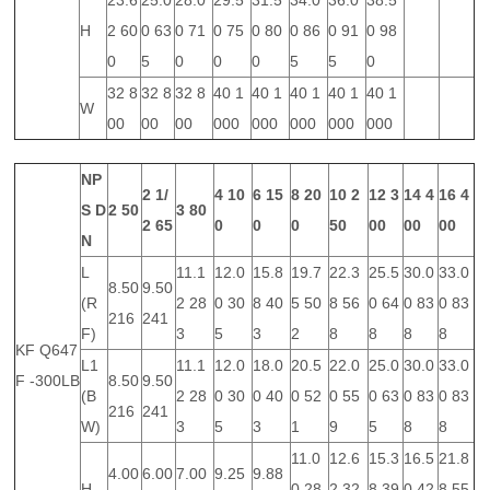
23.6
25.0
28.0
29.5
31.5
34.0
36.0
38.5
H
2 60
0 63
0 71
0 75
0 80
0 86
0 91
0 98
0
5
0
0
0
5
5
0
32 8
32 8
32 8
40 1
40 1
40 1
40 1
40 1
W
00
00
00
000
000
000
000
000
NP
2 1/
4
10
6
15
8
20
10
2
12
3
14
4
16
4
S
D
2
50
3
80
2
65
0
0
0
50
00
00
00
N
L
11.1
12.0
15.8
19.7
22.3
25.5
30.0
33.0
8.50
9.50
(R
2 28
0 30
8 40
5 50
8 56
0 64
0 83
0 83
216
241
F)
3
5
3
2
8
8
8
8
KF Q647
L1
11.1
12.0
18.0
20.5
22.0
25.0
30.0
33.0
F -300LB
8.50
9.50
(B
2 28
0 30
0 40
0 52
0 55
0 63
0 83
0 83
216
241
W)
3
5
3
1
9
5
8
8
11.0
12.6
15.3
16.5
21.8
4.00
6.00
7.00
9.25
9.88
H
0 28
2 32
8 39
0 42
8 55