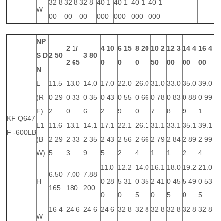
32 8
32 8
32 8
40 1
40 1
40 1
40 1
W
_ _
00
00
00
000
000
000
000
NP
2 1/
4
10
6
15
8
20
10
2
12
3
14
4
16
4
S
D
2
50
3
80
2
65
0
0
0
50
00
00
00
N
L
11.5
13.0
14.0
17.0
22.0
26.0
31.0
33.0
35.0
39.0
(R
0 29
0 33
0 35
0 43
0 55
0 66
0 78
0 83
0 88
0 99
F)
2
0
6
2
9
0
7
8
9
1
KF Q647
L1
11.6
13.1
14.1
17.1
22.1
26.1
31.1
33.1
35.1
39.1
F -600LB
(B
2 29
2 33
2 35
2 43
2 56
2 66
2 79
2 84
2 89
2 99
W)
5
3
9
5
2
4
1
1
2
4
11.0
12.2
14.0
16.1
18.0
19.2
21.0
6.50
7.00
7.88
H
0 28
5 31
0 35
2 41
0 45
5 49
0 53
165
180
200
0
0
5
0
5
0
5
16 4
24 6
24 6
24 6
32 8
32 8
32 8
32 8
32 8
32 8
W