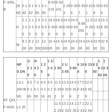
F-300L
8.50
9.50
(B
0 1
0 1
0 1
0 1
2 28
0 30
0 45
0 52
0 55
0 63
B
216
241
W)
40
52
85
90
3
5
7
1
9
5
2.1
2.1
2.5
3.3
16.0
16.0
24.0
24.0
11.0
12.6
15.3
9.88
H
2 5
2 5
0 6
8 8
0 40
0 40
0 60
0 60
0 28
2 32
8 39
250
5
5
5
5
0
0
0
0
0
0
0
8 2
8 2
12
12
16 4
16 4
24 6
24 6
24 6
24 6
32 8
32 8
W
00
00
300
300
00
00
00
00
00
00
00
00
1/
3/
1 1/
1
1
NP
1
2
2 1/
4
10
6
15
8
2
2
1
4
2
2
4
2
50
3
80
0
2
2
3
S
DN
5
2
65
0
0
00
5
0
0
50
00
L/L1
6.5
7.5
8.5
9.5
11.5
13.0
14.0
17.0
22.0
(RF/B
0 1
0 1
0 2
0 2
0 29
0 33
0 35
0 43
0 55
_ _
_ _
_ _
W)
65
90
16
41
2
0
6
2
9
KF Q41
11.6
13.1
14.1
17.1
22.1
F-600L
L2 (R
_ _
_ _
_ _
_ _
2 29
2 33
2 35
2 43
2 56
_ _
_ _
_ _