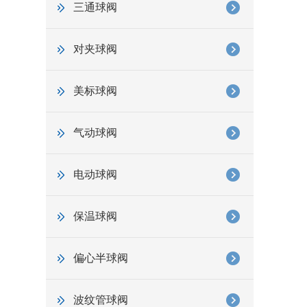
三通球阀
对夹球阀
美标球阀
气动球阀
电动球阀
保温球阀
偏心半球阀
波纹管球阀