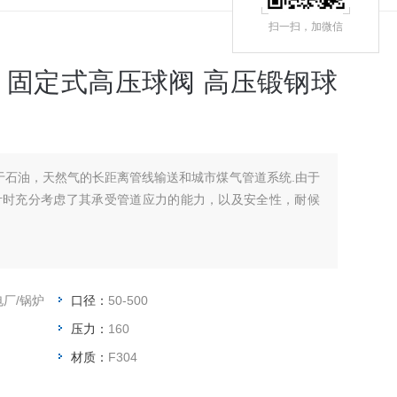
扫一扫，
加微信
阀 固定式高压球阀 高压锻钢球
用于石油，天然气的长距离管线输送和城市煤气管道系统.由于
计时充分考虑了其承受管道应力的能力，以及安全性，耐候
电厂/锅炉
口径：
50-500
压力：
160
材质：
F304